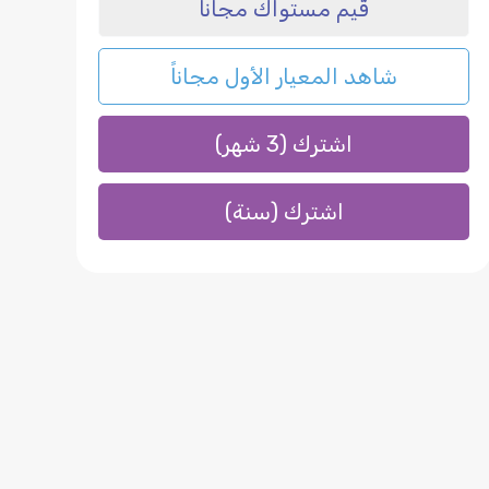
قّيم مستواك مجاناً
شاهد المعيار الأول مجاناً
اشترك (3 شهر)
اشترك (سنة)