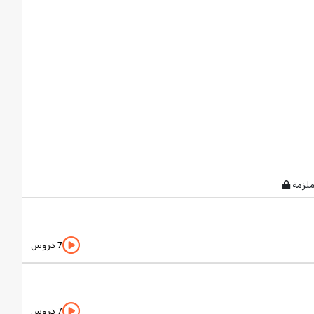
لملزمة
7 دروس
7 دروس