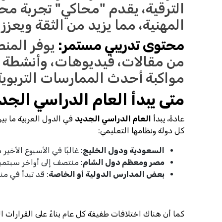
الترقية، يقدم "محاكي" تجربة محا
المهنية، مما يزيد من الثقة ويعزز
محتوى تدريبي مستمر:
يوفر المنص
من مقالات، فيديوهات، وأنشطة ت
مواكبة أحدث الممارسات التربوية
متى يبدأ العام الدراسي الجد
عادةً، يبدأ
العام الدراسي الجديد
في الدول العربية ما بي
كل دولة ونظامها التعليمي:
السعودية ودول الخليج
: غالبًا في الأسبوع الأخي
مصر ومعظم دول الشام
: منتصف إلى أواخر سبتمبر
بعض المدارس الدولية أو الخاصة
: قد تبدأ في من
كما أن هناك اختلافات طفيفة كل عام بناءً على القرارات ا