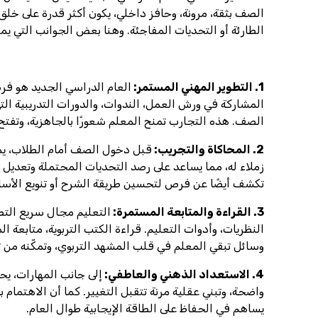
الصف بثقة، مرونة، وحافز داخلي، يكون أكثر قدرة على خل
الطارئة أو التحديات المفاجئة. وهنا بعض الجوانب التي 
1. التطوير المهني المستمر:
العام الدراسي الجديد هو فرص
المشاركة في ورش العمل، الندوات، والدورات التدريبية الت
الصف. هذه التجارب تمنح المعلم شعورًا بالجاهزية، وتفتح أم
2. المحاكاة والتجريب:
قبل دخول الصف أمام الطلاب، يمك
زملاء له، مما يساعد على رصد التحديات المحتملة وتعديل ا
تكشف أيضًا عن فرص لتحسين طريقة الشرح أو تنويع الأسا
3. القراءة والمتابعة المستمرة:
التعليم مجال سريع التطو
النظريات، وأدوات التعليم. قراءة الكتب التربوية، متابعة
وسائل تبقي المعلم في قلب المشهد التربوي، وتمكّنه من 
4. الاستعداد الذهني والعاطفي:
إلى جانب المهارات، يح
واضحة، وتبني عقلية مرنة تتقبل التغيير. كما أن الاهتمام ب
يساهم في الحفاظ على الطاقة الإيجابية طوال العام.