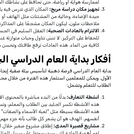
لممارسة هواية أو رياضة، حتى تحافظ على نشاطك ا
تجهيز مكان دراسة مريح:
المكان الذي تدرس فيه يلع
جيدة الإضاءة، وخالية من المشتتات مثل الهاتف أو 
ملاحظات ملون، ليكون المكان مشجعًا على المذاكرة
الالتزام بالعادات الصحية:
للحفاظ على التركيز. لا تنسَ تناول وجبات متوازنة 
كافية من الماء. هذه العادات ترفع طاقتك وتحسن م
أفكار بداية العام الدراسي ال
بداية العام الدراسي فرصة ذهبية لتأسيس بيئة صفية إيجابي
الأول. ويمكن للمعلمين استثمار هذه الفترة من خلال مجم
الطلاب للتعلم وتشمل:
أنشطة التعارف:
بدلًا من البدء مباشرة بالمحتوى 
هذه الأنشطة تكسر الجليد بين الطلاب والمعلم، وتساع
هذه الأنشطة بسيطة مثل "لعبة الأسماء والصفات" أو 
أنفسهم. الهدف هو أن يشعر كل طالب بأنه جزء مهم
مشاريع قصيرة المدى:
إطلاق مشروع صغير خلال الأس
لهم أهمية المادة التي سيدرسونها. على سبيل المثا