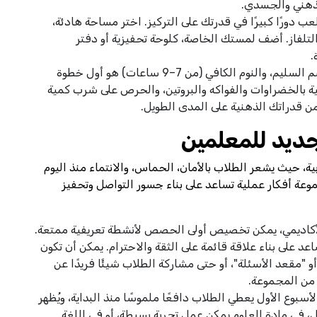
لذهني والجسدي.
ب دورًا كبيرًا في قدرتك على التركيز. اختر مساحة هادئة،
التلفاز. أضف لمستك الخاصة، كلوحة تحفيزية أو دفتر
.
العقل السليم في الجسم السليم، والنوم الكافي (من 7–9 ساعات) هو أول خطوة
غنية بالخضراوات والفواكه والبروتين، والحرص على شرب كمية
ن قدراتك الذهنية على المدى الطويل.
جديد للمعلمين
ة، حيث يشعر الطلاب بالأمان، الحماس، والانتماء منذ اليوم
وعة أفكار عملية تساعد على بناء جسور التواصل وتحفيز
الأكاديمي، يمكن تخصيص أولى الحصص لأنشطة تعريفية ممتعة.
د على بناء علاقة قائمة على الثقة والاحترام. يمكن أن تكون
"مقعد الأسئلة"، أو حتى مشاركة الطلاب شيئًا فريدًا عن
 من المجموعة.
بوع الأول يعطي الطلاب دافعًا ملموسًا منذ البداية، ويُظهر
ل، في مادة العلوم يمكن عمل تجربة بسيطة، أو في اللغة