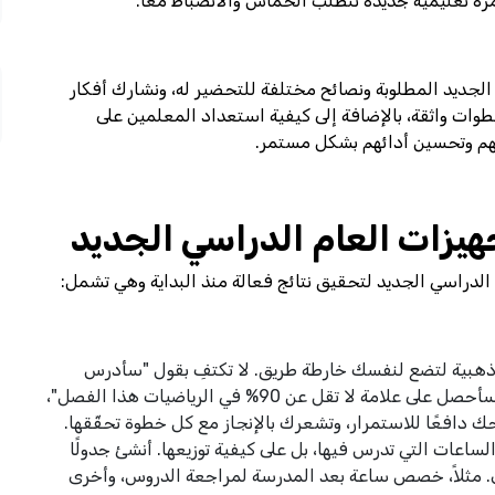
امرة تعليمية جديدة تتطلب الحماس والانضباط معًا.
جديد المطلوبة ونصائح مختلفة للتحضير له، ونشارك أفكار
طوات واثقة، بالإضافة إلى كيفية استعداد المعلمين على
هم وتحسين أدائهم بشكل مستمر.
يزات العام الدراسي الجديد
الدراسي الجديد لتحقيق نتائج فعالة منذ البداية وهي تشمل:
 ذهبية لتضع لنفسك خارطة طريق. لا تكتفِ بقول "سأدرس
جيدًا"، بل حدّد أهدافًا صغيرة قابلة للقياس، مثل: "سأحصل على علامة لا تقل عن 90% في الرياضيات هذا الفصل"،
نحك دافعًا للاستمرار، وتشعرك بالإنجاز مع كل خطوة تحقّقها.
لساعات التي تدرس فيها، بل على كيفية توزيعها. أنشئ جدولًا
خرى. مثلاً، خصص ساعة بعد المدرسة لمراجعة الدروس، وأخرى