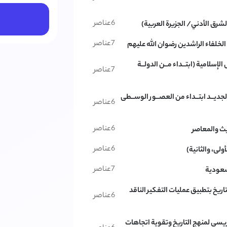
6
عناصر
لشرق الأدني/ الجزيرة العربية)
7
عناصر
خ الخلفاء الراشدين رضوان الله عليهم
لإسلامية (ابتــداء مــن الدولــة
7
عناصر
لجديــد ابتــداء من العصــور الوســطى
6
عناصر
6
عناصر
يث والمعاصر
6
عناصر
ولى، والثانية)
7
عناصر
لسعودية
تاريخ بتطبيق عمليات التفكير الناقد
6
عناصر
ريسي لمنهج التاريخ وتقوية اتجاهات