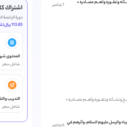
ــأته وتطــوره وأهــم مصــادره +
7
عناصر
اشتراك كام
دورة الرخصة ا
113.85
ريال(شام
المحتوى شرو
شامل سعر
التدريب والت
ــخ ونشــأته وتطــوره وأهــم مصــادره +
شامل سعر
أنبياء والرسل عليهم السلام، وأثرهم في
6
عناصر