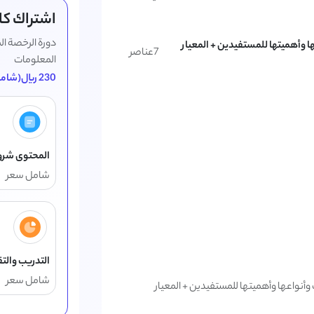
اشتراك كام
دورة الرخصة ا
ا وأهميتها للمستفيدين + المعيار
7
عناصر
المعلومات
230
ريال(شامل ا
المحتوى شرو
شامل سعر
التدريب والت
شامل سعر
وأنواعها وأهميتها للمستفيدين + المعيار